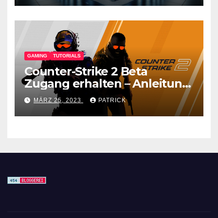
GAMING
TUTORIALS
Counter-Strike 2 Beta
Zugang erhalten – Anleitung
für den CS GO Nachfolger
MÄRZ 25, 2023
PATRICK