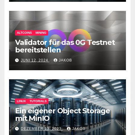
ALTCOINS
MINING
Validator für das 0G Testnet
bereitstellen
JUNI 12, 2024
JAKOB
LINUX
TUTORIALS
Ein eigener Object Storage
mit MinIO
DEZEMBER 13, 2023
JAKOB