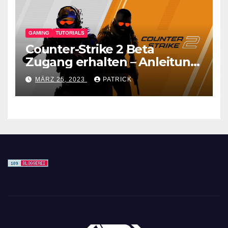
GAMING
TUTORIALS
Counter-Strike 2 Beta
Zugang erhalten – Anleitung
für den CS GO Nachfolger
MÄRZ 25, 2023
PATRICK