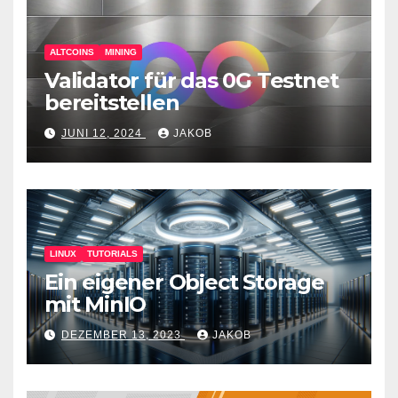
ALTCOINS
MINING
Validator für das 0G Testnet
bereitstellen
JUNI 12, 2024
JAKOB
LINUX
TUTORIALS
Ein eigener Object Storage
mit MinIO
DEZEMBER 13, 2023
JAKOB