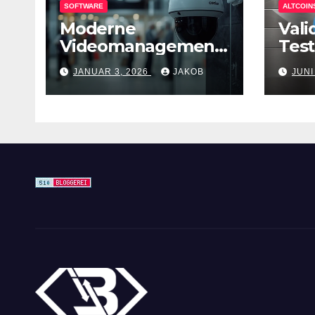
SOFTWARE
ALTCOIN
Moderne
Vali
Videomanagement
Tes
systeme (VMS) –
bere
JANUAR 3, 2026
JAKOB
JUNI
mehr als nur
Überwachungswerk
zeuge