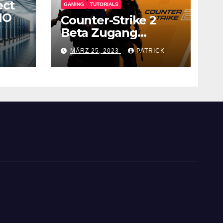
ect
GAMING
TUTORIALS
IO
Counter-Strike 2
Beta Zugang
erhalten – Anleitung
MÄRZ 25, 2023
PATRICK
für den CS GO
Nachfolger