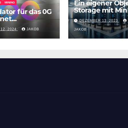
Ein eigener Obj
S
MINING
Storage mit Min
dator für das 0G
tnet
DEZEMBER 13, 2023
itstellen
 12, 2024
JAKOB
JAKOB