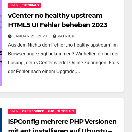
LINUX
TUTORIALS
vCenter no healthy upstream
HTML5 UI Fehler beheben 2023
JANUAR 25, 2023
PATRICK
Aus dem Nichts den Fehler „no healthy upstream“ im
Browser angezeigt bekommen? Wir helfen dir bei der
Lösung, dein vCenter wieder Online zu bringen. Falls
der Fehler nach einem Upgrade,…
LINUX
OPEN SOURCE
PHP
TUTORIALS
ISPConfig mehrere PHP Versionen
mit apt installieren auf Ubuntu –