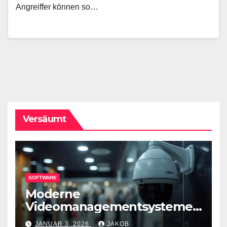
Angreiffer können so…
Versäumt
SOFTWARE
Moderne
Videomanagementsysteme
(VMS) – mehr als nur
JANUAR 3, 2026
JAKOB