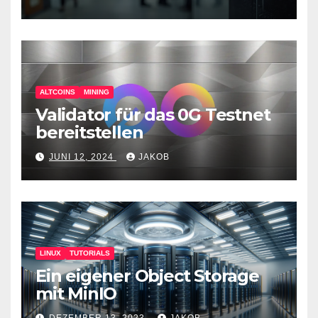
Überwachungswerkzeuge
ALTCOINS
MINING
Validator für das 0G Testnet
bereitstellen
JUNI 12, 2024
JAKOB
LINUX
TUTORIALS
Ein eigener Object Storage
mit MinIO
DEZEMBER 13, 2023
JAKOB