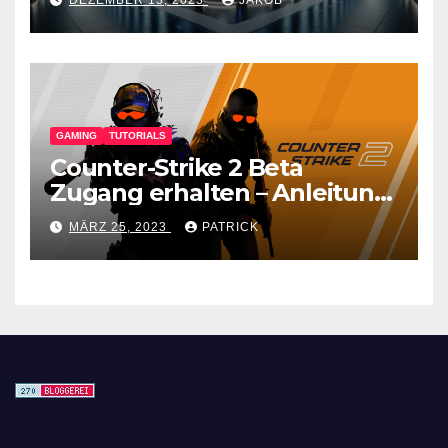
GAMING
TUTORIALS
Counter-Strike 2 Beta
Zugang erhalten – Anleitung
für den CS GO Nachfolger
MÄRZ 25, 2023
PATRICK