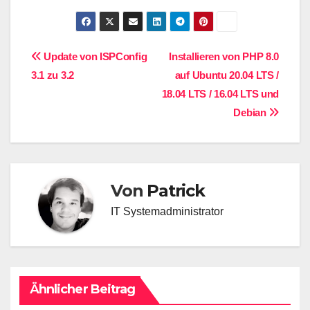
Beitragsnavigation
Update von ISPConfig
Installieren von PHP 8.0
3.1 zu 3.2
auf Ubuntu 20.04 LTS /
18.04 LTS / 16.04 LTS und
Debian
Von
Patrick
IT Systemadministrator
Ähnlicher Beitrag