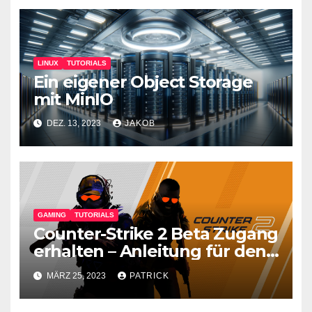
LINUX
TUTORIALS
Ein eigener Object Storage
mit MinIO
DEZ. 13, 2023
JAKOB
GAMING
TUTORIALS
Counter-Strike 2 Beta Zugang
erhalten – Anleitung für den
CS GO Nachfolger
MÄRZ 25, 2023
PATRICK