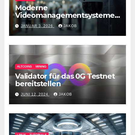
Moderne
Videomanagementsysteme
(VMS) – mehr als nur
JANUAR 3, 2026
JAKOB
Überwachungswerkzeuge
ALTCOINS
MINING
Validator für das 0G Testnet
bereitstellen
JUNI 12, 2024
JAKOB
LINUX
TUTORIALS