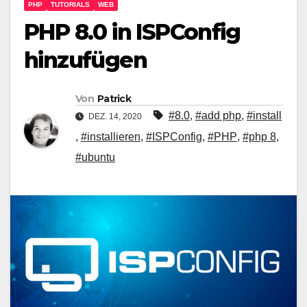
PHP
TUTORIALS
WEB
PHP 8.0 in ISPConfig
hinzufügen
Von
Patrick
#8.0
,
#add php
,
#install
DEZ. 14, 2020
,
#installieren
,
#ISPConfig
,
#PHP
,
#php 8
,
#ubuntu