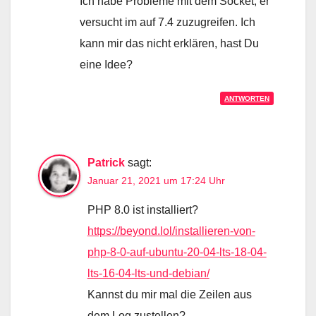
Ich habe Probleme mit dem Socket, er
versucht im auf 7.4 zuzugreifen. Ich
kann mir das nicht erklären, hast Du
eine Idee?
ANTWORTEN
Patrick
sagt:
Januar 21, 2021 um 17:24 Uhr
PHP 8.0 ist installiert?
https://beyond.lol/installieren-von-
php-8-0-auf-ubuntu-20-04-lts-18-04-
lts-16-04-lts-und-debian/
Kannst du mir mal die Zeilen aus
dem Log zustellen?