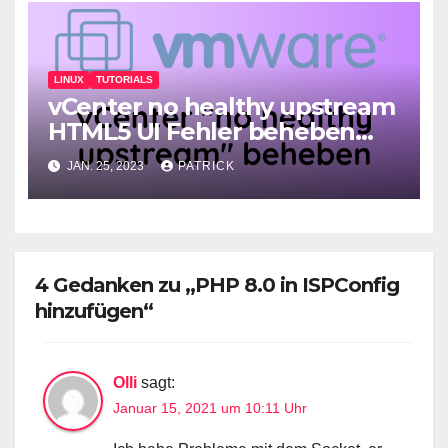
LINUX
TUTORIALS
vCenter no healthy upstream
HTML5 UI Fehler beheben
2023
JAN. 25, 2023
PATRICK
4 Gedanken zu „PHP 8.0 in ISPConfig
hinzufügen“
Olli
sagt:
Januar 15, 2021 um 10:11 Uhr