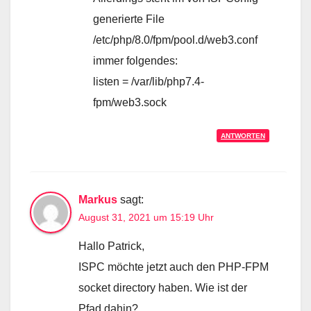
generierte File
/etc/php/8.0/fpm/pool.d/web3.conf
immer folgendes:
listen = /var/lib/php7.4-
fpm/web3.sock
ANTWORTEN
Markus
sagt:
August 31, 2021 um 15:19 Uhr
Hallo Patrick,
ISPC möchte jetzt auch den PHP-FPM
socket directory haben. Wie ist der
Pfad dahin?