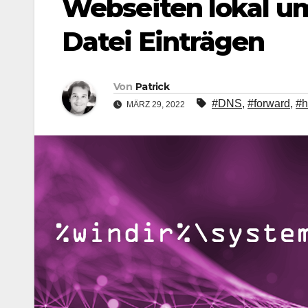
Webseiten lokal um
Datei Einträgen
Von
Patrick
#DNS
,
#forward
,
#h
MÄRZ 29, 2022