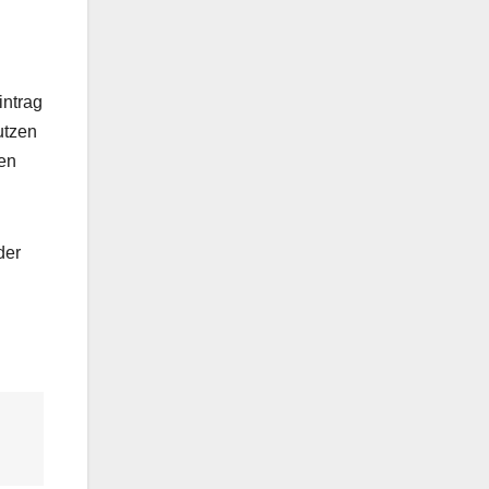
intrag
utzen
gen
der