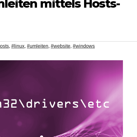
leiten mittels Hosts-
osts
,
#linux
,
#umleiten
,
#website
,
#windows