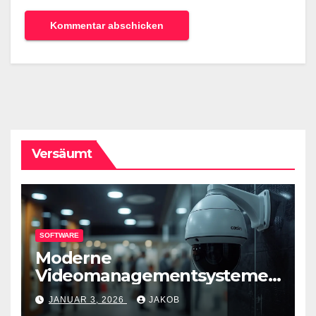
Versäumt
SOFTWARE
Moderne
Videomanagementsysteme
(VMS) – mehr als nur
JANUAR 3, 2026
JAKOB
Überwachungswerkzeuge