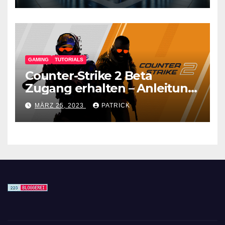
GAMING
TUTORIALS
Counter-Strike 2 Beta
Zugang erhalten – Anleitung
für den CS GO Nachfolger
MÄRZ 25, 2023
PATRICK