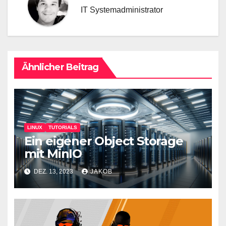
IT Systemadministrator
Ähnlicher Beitrag
LINUX
TUTORIALS
Ein eigener Object Storage
mit MinIO
DEZ. 13, 2023
JAKOB