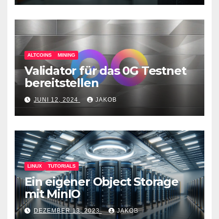
ALTCOINS
MINING
Validator für das 0G Testnet
bereitstellen
JUNI 12, 2024
JAKOB
LINUX
TUTORIALS
Ein eigener Object Storage
mit MinIO
DEZEMBER 13, 2023
JAKOB