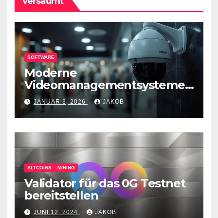
Versäumt
SOFTWARE
Moderne
Videomanagementsysteme
(VMS) – mehr als nur
JANUAR 3, 2026
JAKOB
Überwachungswerkzeuge
ALTCOINS
MINING
Validator für das 0G Testnet
bereitstellen
JUNI 12, 2024
JAKOB