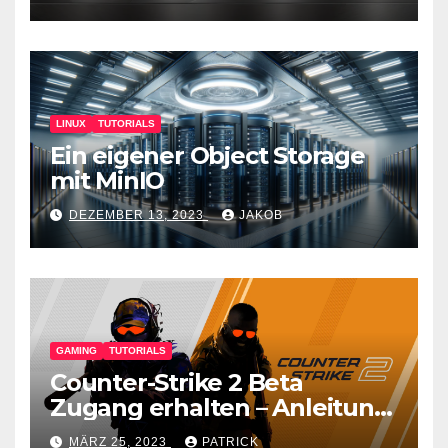
LINUX
TUTORIALS
Ein eigener Object Storage
mit MinIO
DEZEMBER 13, 2023
JAKOB
GAMING
TUTORIALS
Counter-Strike 2 Beta
Zugang erhalten – Anleitung
für den CS GO Nachfolger
MÄRZ 25, 2023
PATRICK