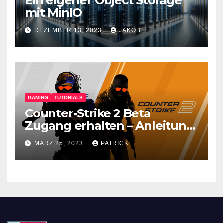
Ein eigener Object Storage
mit MinIO
DEZEMBER 13, 2023
JAKOB
GAMING
TUTORIALS
Counter-Strike 2 Beta
Zugang erhalten – Anleitung
für den CS GO Nachfolger
MÄRZ 25, 2023
PATRICK