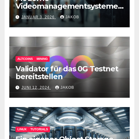
Videomanagementsysteme
(VMS) – mehr als nur
JANUAR 3, 2026
JAKOB
Überwachungswerkzeuge
ALTCOINS
MINING
Validator für das 0G Testnet
bereitstellen
JUNI 12, 2024
JAKOB
LINUX
TUTORIALS