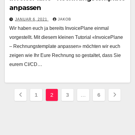
anpassen
JANUAR 6, 2021
JAKOB
Wir haben euch ja bereits InvoicePlane einmal
vorgestellt. Mit diesem kleinen Tutorial «InvoicePlane
– Rechnungstemplate anpassen» möchten wir euch
zeigen wie Ihr Eure Rechnung so gestaltet, dass Sie
eurem CI/CD…
Seitennummerierung
1
2
3
…
6
der
Beiträge