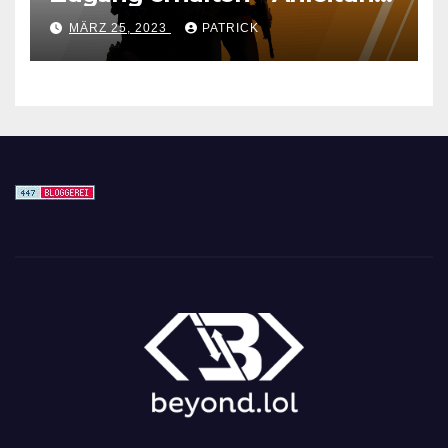
für den CS GO Nachfolger
MÄRZ 25, 2023
PATRICK