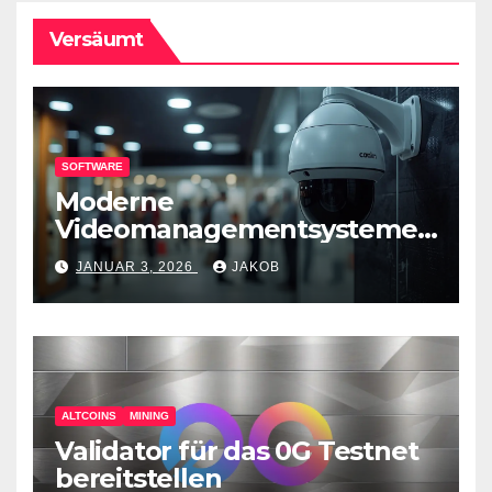
Versäumt
SOFTWARE
Moderne
Videomanagementsysteme
(VMS) – mehr als nur
JANUAR 3, 2026
JAKOB
Überwachungswerkzeuge
ALTCOINS
MINING
Validator für das 0G Testnet
bereitstellen