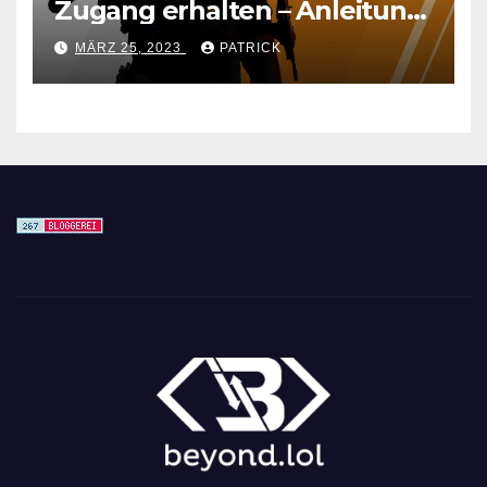
Zugang erhalten – Anleitung
für den CS GO Nachfolger
MÄRZ 25, 2023
PATRICK