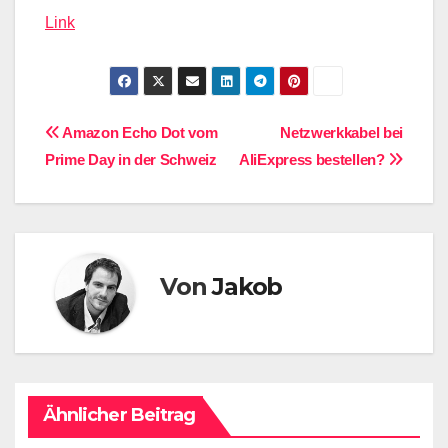
Link
Beitragsnavigation
Amazon Echo Dot vom
Netzwerkkabel bei
Prime Day in der Schweiz
AliExpress bestellen?
Von
Jakob
Ähnlicher Beitrag