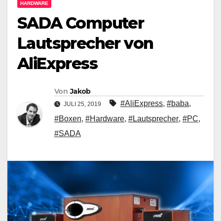
HARDWARE
SADA Computer
Lautsprecher von
AliExpress
Von
Jakob
#AliExpress
,
#baba
,
JULI 25, 2019
#Boxen
,
#Hardware
,
#Lautsprecher
,
#PC
,
#SADA