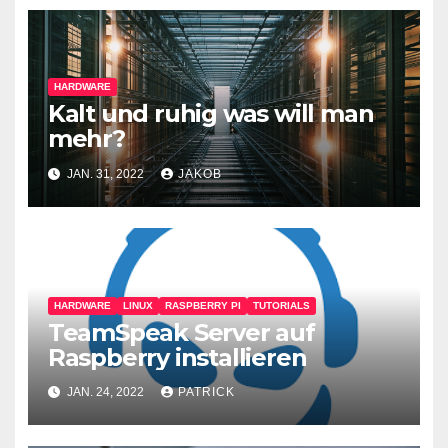
HARDWARE
Kalt und ruhig was will man
mehr?
JAN. 31, 2022
JAKOB
HARDWARE
LINUX
RASPBERRY PI
TUTORIALS
TeamSpeak Server auf
Raspberry installieren
JAN. 24, 2022
PATRICK