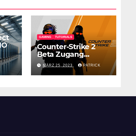
ect
GAMING
TUTORIALS
IO
Counter-Strike 2
Beta Zugang
erhalten – Anleitung
MÄRZ 25, 2023
PATRICK
für den CS GO
Nachfolger