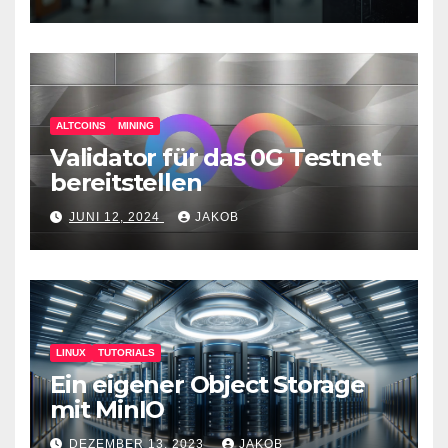
Überwachungswerkzeuge
ALTCOINS
MINING
Validator für das 0G Testnet
bereitstellen
JUNI 12, 2024
JAKOB
LINUX
TUTORIALS
Ein eigener Object Storage
mit MinIO
DEZEMBER 13, 2023
JAKOB