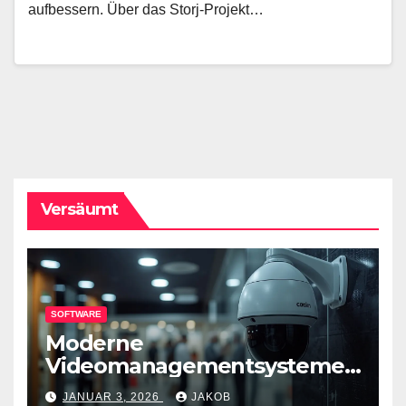
aufbessern. Über das Storj-Projekt…
Versäumt
SOFTWARE
Moderne
Videomanagementsysteme
(VMS) – mehr als nur
JANUAR 3, 2026
JAKOB