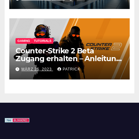
GAMING
TUTORIALS
Counter-Strike 2 Beta
Zugang erhalten – Anleitung
für den CS GO Nachfolger
MÄRZ 25, 2023
PATRICK