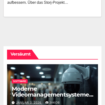
aufbessern. Über das Storj-Projekt…
Versäumt
SOFTWARE
Moderne
Videomanagementsysteme
(VMS) – mehr als nur
JANUAR 3, 2026
JAKOB