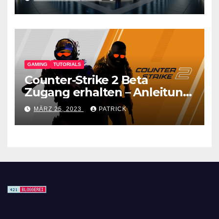
GAMING
TUTORIALS
Counter-Strike 2 Beta
Zugang erhalten – Anleitung
für den CS GO Nachfolger
MÄRZ 25, 2023
PATRICK