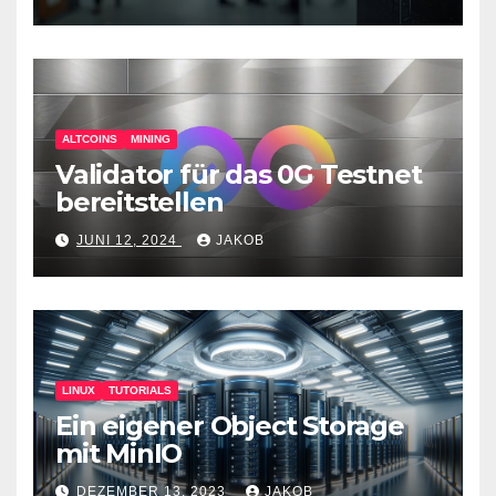
Überwachungswerkzeuge
ALTCOINS
MINING
Validator für das 0G Testnet
bereitstellen
JUNI 12, 2024
JAKOB
LINUX
TUTORIALS
Ein eigener Object Storage
mit MinIO
DEZEMBER 13, 2023
JAKOB