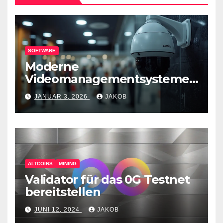
SOFTWARE
Moderne
Videomanagementsysteme
(VMS) – mehr als nur
JANUAR 3, 2026
JAKOB
Überwachungswerkzeuge
ALTCOINS
MINING
Validator für das 0G Testnet
bereitstellen
JUNI 12, 2024
JAKOB