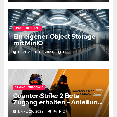
LINUX
TUTORIALS
Ein eigener Object Storage
mit MinIO
DEZEMBER 13, 2023
JAKOB
GAMING
TUTORIALS
Counter-Strike 2 Beta
Zugang erhalten – Anleitung
für den CS GO Nachfolger
MÄRZ 25, 2023
PATRICK