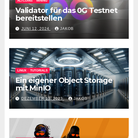
ALTCOINS
MINING
Validator für das 0G Testnet
bereitstellen
JUNI 12, 2024
JAKOB
LINUX
TUTORIALS
Ein eigener Object Storage
mit MinIO
DEZEMBER 13, 2023
JAKOB