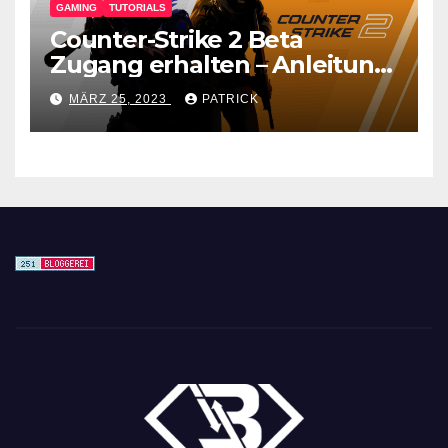
GAMING
TUTORIALS
Counter-Strike 2 Beta
Zugang erhalten – Anleitung
für den CS GO Nachfolger
MÄRZ 25, 2023
PATRICK