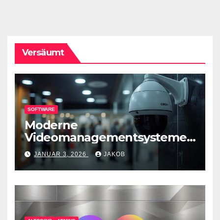
Versäumt
SOFTWARE
Moderne
Videomanagementsysteme
(VMS) – mehr als nur
JANUAR 3, 2026
JAKOB
Überwachungswerkzeuge