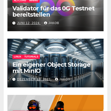
ALTCOINS
MINING
Validator für das 0G Testnet
bereitstellen
JUNI 12, 2024
JAKOB
LINUX
TUTORIALS
Ein eigener Object Storage
mit MinIO
DEZEMBER 13, 2023
JAKOB