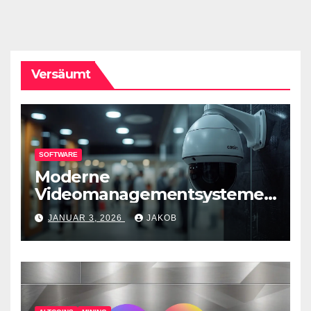
Versäumt
SOFTWARE
Moderne
Videomanagementsysteme
(VMS) – mehr als nur
JANUAR 3, 2026
JAKOB
Überwachungswerkzeuge