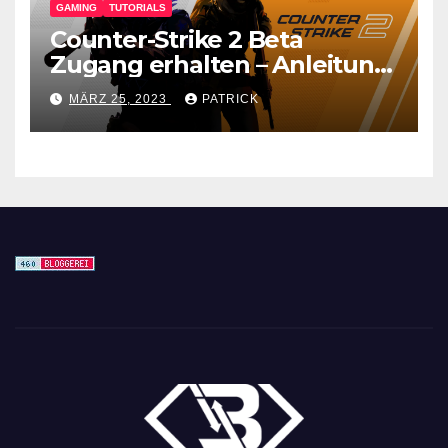
GAMING
TUTORIALS
Counter-Strike 2 Beta
Zugang erhalten – Anleitung
für den CS GO Nachfolger
MÄRZ 25, 2023
PATRICK