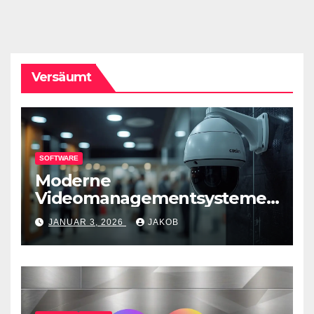
Versäumt
SOFTWARE
Moderne
Videomanagementsysteme
(VMS) – mehr als nur
JANUAR 3, 2026
JAKOB
Überwachungswerkzeuge