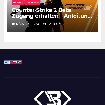
GAMING
TUTORIALS
Counter-Strike 2 Beta
Zugang erhalten – Anleitung
für den CS GO Nachfolger
MÄRZ 25, 2023
PATRICK