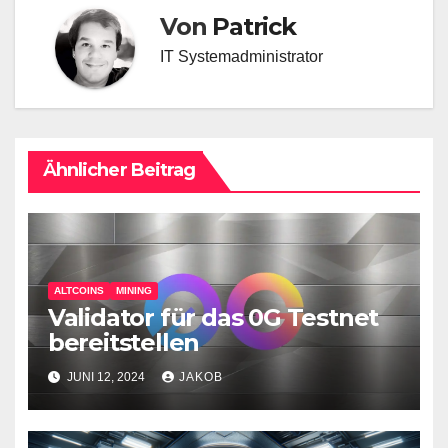
Von
Patrick
IT Systemadministrator
Ähnlicher Beitrag
ALTCOINS
MINING
Validator für das 0G Testnet
bereitstellen
JUNI 12, 2024
JAKOB