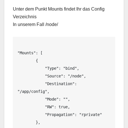
Unter dem Punkt Mounts findet Ihr das Config
Verzeichnis
In unserem Fall /node/
"Mounts": [

        {

            "Type": "bind",

            "Source": "/node",

            "Destination": 
"/app/config",

            "Mode": "",

            "RW": true,

            "Propagation": "rprivate"
