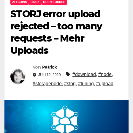
ALTCOINS
LINUX
OPEN SOURCE
STORJ error upload
rejected – too many
requests – Mehr
Uploads
Von
Patrick
#download
,
#node
,
JULI 12, 2019
#storagenode
,
#storj
,
#tuning
,
#upload