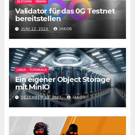
ALTCOINS
MINING
Validator für das 0G Testnet
bereitstellen
JUNI 12, 2024
JAKOB
LINUX
TUTORIALS
Ein eigener Object Storage
mit MinIO
DEZEMBER 13, 2023
JAKOB