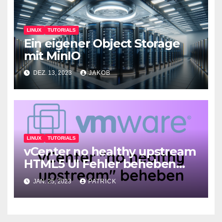
LINUX
TUTORIALS
Ein eigener Object Storage
mit MinIO
DEZ. 13, 2023
JAKOB
LINUX
TUTORIALS
vCenter no healthy upstream
HTML5 UI Fehler beheben
2023
JAN. 25, 2023
PATRICK