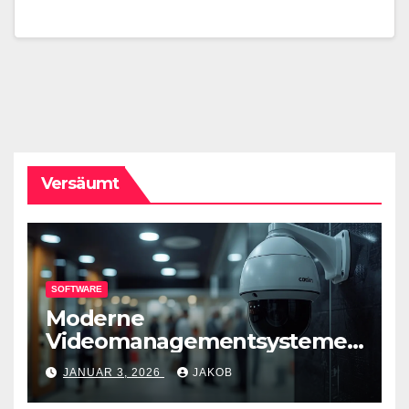
Versäumt
SOFTWARE
Moderne
Videomanagementsysteme
(VMS) – mehr als nur
JANUAR 3, 2026
JAKOB
Überwachungswerkzeuge