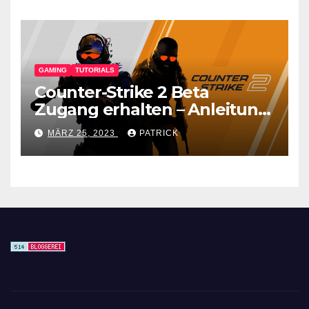
GAMING
TUTORIALS
Counter-Strike 2 Beta
Zugang erhalten – Anleitung
für den CS GO Nachfolger
MÄRZ 25, 2023
PATRICK