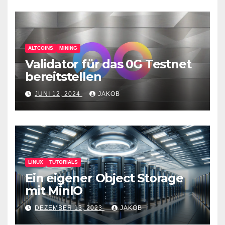
ALTCOINS
MINING
Validator für das 0G Testnet
bereitstellen
JUNI 12, 2024
JAKOB
LINUX
TUTORIALS
Ein eigener Object Storage
mit MinIO
DEZEMBER 13, 2023
JAKOB