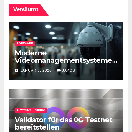
Versäumt
SOFTWARE
Moderne
Videomanagementsysteme
(VMS) – mehr als nur
JANUAR 3, 2026
JAKOB
Überwachungswerkzeuge
ALTCOINS
MINING
Validator für das 0G Testnet
bereitstellen