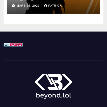
für den CS GO Nachfolger
MÄRZ 25, 2023
PATRICK