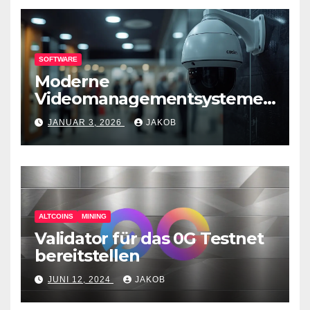
SOFTWARE
Moderne
Videomanagementsysteme
(VMS) – mehr als nur
JANUAR 3, 2026
JAKOB
Überwachungswerkzeuge
ALTCOINS
MINING
Validator für das 0G Testnet
bereitstellen
JUNI 12, 2024
JAKOB