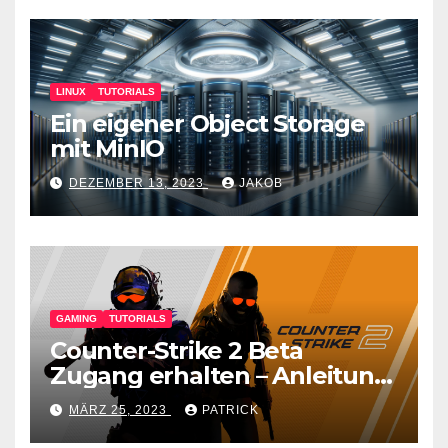
LINUX
TUTORIALS
Ein eigener Object Storage
mit MinIO
DEZEMBER 13, 2023
JAKOB
GAMING
TUTORIALS
Counter-Strike 2 Beta
Zugang erhalten – Anleitung
für den CS GO Nachfolger
MÄRZ 25, 2023
PATRICK