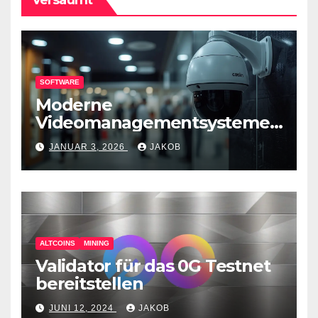
SOFTWARE
Moderne
Videomanagementsysteme
(VMS) – mehr als nur
JANUAR 3, 2026
JAKOB
Überwachungswerkzeuge
ALTCOINS
MINING
Validator für das 0G Testnet
bereitstellen
JUNI 12, 2024
JAKOB