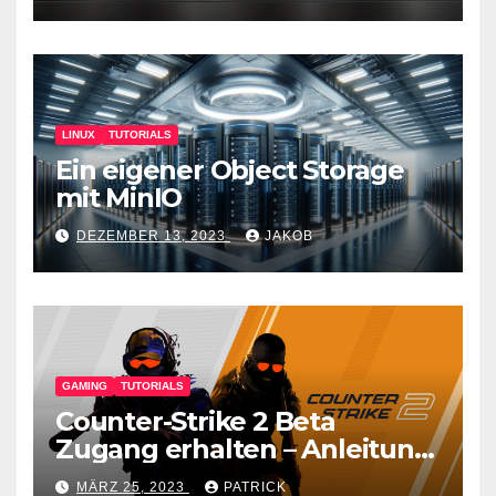
LINUX
TUTORIALS
Ein eigener Object Storage
mit MinIO
DEZEMBER 13, 2023
JAKOB
GAMING
TUTORIALS
Counter-Strike 2 Beta
Zugang erhalten – Anleitung
für den CS GO Nachfolger
MÄRZ 25, 2023
PATRICK