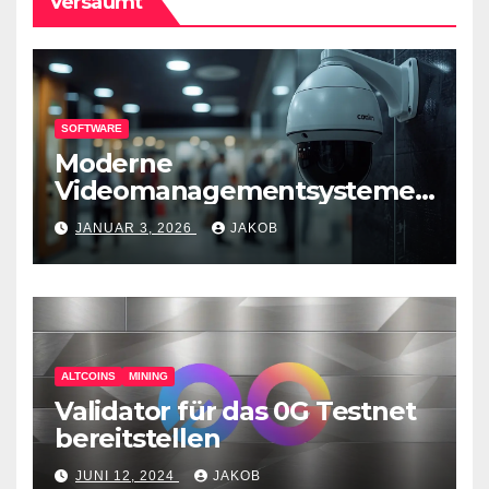
Versäumt
SOFTWARE
Moderne
Videomanagementsysteme
(VMS) – mehr als nur
JANUAR 3, 2026
JAKOB
Überwachungswerkzeuge
ALTCOINS
MINING
Validator für das 0G Testnet
bereitstellen
JUNI 12, 2024
JAKOB