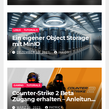
LINUX
TUTORIALS
Ein eigener Object Storage
mit MinIO
DEZEMBER 13, 2023
JAKOB
GAMING
TUTORIALS
Counter-Strike 2 Beta
Zugang erhalten – Anleitung
für den CS GO Nachfolger
MÄRZ 25, 2023
PATRICK