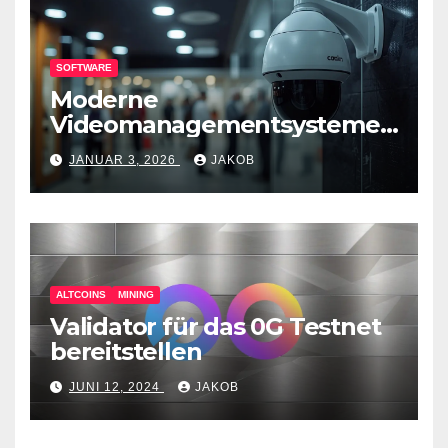
SOFTWARE
Moderne
Videomanagementsysteme
(VMS) – mehr als nur
JANUAR 3, 2026
JAKOB
Überwachungswerkzeuge
ALTCOINS
MINING
Validator für das 0G Testnet
bereitstellen
JUNI 12, 2024
JAKOB