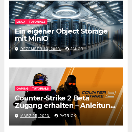
LINUX
TUTORIALS
Ein eigener Object Storage
mit MinIO
DEZEMBER 13, 2023
JAKOB
GAMING
TUTORIALS
Counter-Strike 2 Beta
Zugang erhalten – Anleitung
für den CS GO Nachfolger
MÄRZ 25, 2023
PATRICK