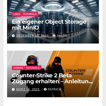
LINUX
TUTORIALS
Ein eigener Object Storage
mit MinIO
DEZEMBER 13, 2023
JAKOB
GAMING
TUTORIALS
Counter-Strike 2 Beta
Zugang erhalten – Anleitung
für den CS GO Nachfolger
MÄRZ 25, 2023
PATRICK