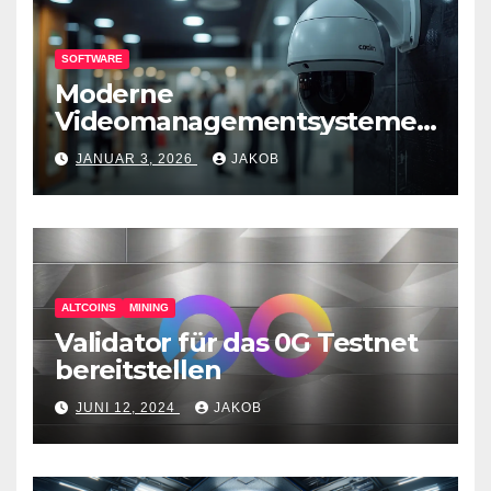
SOFTWARE
Moderne
Videomanagementsysteme
(VMS) – mehr als nur
JANUAR 3, 2026
JAKOB
Überwachungswerkzeuge
ALTCOINS
MINING
Validator für das 0G Testnet
bereitstellen
JUNI 12, 2024
JAKOB