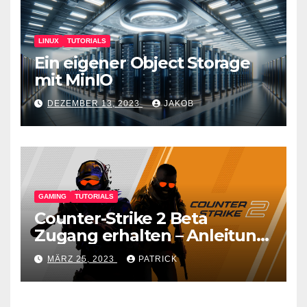
LINUX
TUTORIALS
Ein eigener Object Storage
mit MinIO
DEZEMBER 13, 2023
JAKOB
GAMING
TUTORIALS
Counter-Strike 2 Beta
Zugang erhalten – Anleitung
für den CS GO Nachfolger
MÄRZ 25, 2023
PATRICK