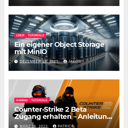
LINUX
TUTORIALS
Ein eigener Object Storage
mit MinIO
DEZEMBER 13, 2023
JAKOB
GAMING
TUTORIALS
Counter-Strike 2 Beta
Zugang erhalten – Anleitung
für den CS GO Nachfolger
MÄRZ 25, 2023
PATRICK