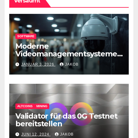
Versäumt
SOFTWARE
Moderne
Videomanagementsysteme
(VMS) – mehr als nur
JANUAR 3, 2026
JAKOB
Überwachungswerkzeuge
ALTCOINS
MINING
Validator für das 0G Testnet
bereitstellen
JUNI 12, 2024
JAKOB