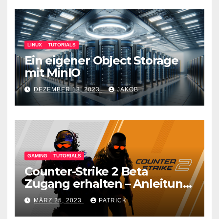
LINUX
TUTORIALS
Ein eigener Object Storage
mit MinIO
DEZEMBER 13, 2023
JAKOB
GAMING
TUTORIALS
Counter-Strike 2 Beta
Zugang erhalten – Anleitung
für den CS GO Nachfolger
MÄRZ 25, 2023
PATRICK