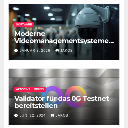
SOFTWARE
Moderne
Videomanagementsysteme
(VMS) – mehr als nur
JANUAR 3, 2026
JAKOB
Überwachungswerkzeuge
ALTCOINS
MINING
Validator für das 0G Testnet
bereitstellen
JUNI 12, 2024
JAKOB