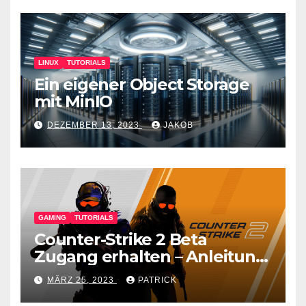
LINUX
TUTORIALS
Ein eigener Object Storage
mit MinIO
DEZEMBER 13, 2023
JAKOB
GAMING
TUTORIALS
Counter-Strike 2 Beta
Zugang erhalten – Anleitung
für den CS GO Nachfolger
MÄRZ 25, 2023
PATRICK