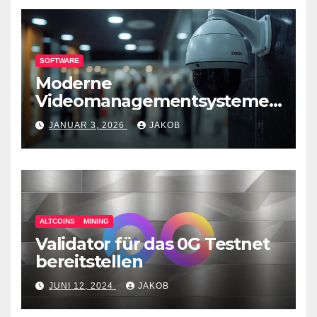
SOFTWARE
Moderne
Videomanagementsysteme
(VMS) – mehr als nur
JANUAR 3, 2026
JAKOB
Überwachungswerkzeuge
ALTCOINS
MINING
Validator für das 0G Testnet
bereitstellen
JUNI 12, 2024
JAKOB