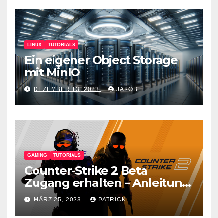
LINUX
TUTORIALS
Ein eigener Object Storage
mit MinIO
DEZEMBER 13, 2023
JAKOB
GAMING
TUTORIALS
Counter-Strike 2 Beta
Zugang erhalten – Anleitung
für den CS GO Nachfolger
MÄRZ 25, 2023
PATRICK