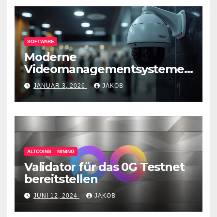
SOFTWARE
Moderne
Videomanagementsysteme
(VMS) – mehr als nur
JANUAR 3, 2026
JAKOB
Überwachungswerkzeuge
ALTCOINS
MINING
Validator für das 0G Testnet
bereitstellen
JUNI 12, 2024
JAKOB