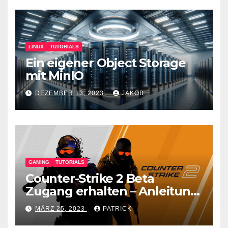
LINUX
TUTORIALS
Ein eigener Object Storage
mit MinIO
DEZEMBER 13, 2023
JAKOB
GAMING
TUTORIALS
Counter-Strike 2 Beta
Zugang erhalten – Anleitung
für den CS GO Nachfolger
MÄRZ 25, 2023
PATRICK