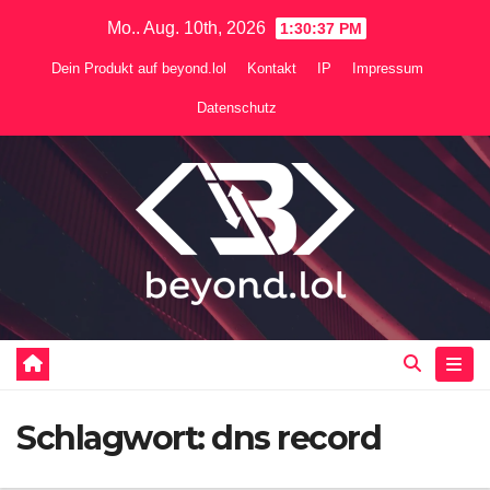
Zum
Mo.. Aug. 10th, 2026
1:30:37 PM
Inhalt
Dein Produkt auf beyond.lol
Kontakt
IP
Impressum
springen
Datenschutz
Schlagwort:
dns record