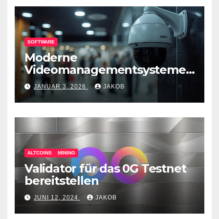
SOFTWARE
Moderne
Videomanagementsysteme
(VMS) – mehr als nur
JANUAR 3, 2026
JAKOB
Überwachungswerkzeuge
ALTCOINS
MINING
Validator für das 0G Testnet
bereitstellen
JUNI 12, 2024
JAKOB