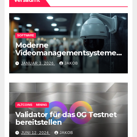
SOFTWARE
Moderne
Videomanagementsysteme
(VMS) – mehr als nur
JANUAR 3, 2026
JAKOB
Überwachungswerkzeuge
ALTCOINS
MINING
Validator für das 0G Testnet
bereitstellen
JUNI 12, 2024
JAKOB