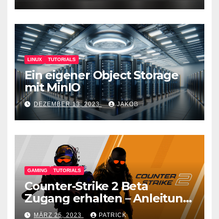
LINUX
TUTORIALS
Ein eigener Object Storage
mit MinIO
DEZEMBER 13, 2023
JAKOB
GAMING
TUTORIALS
Counter-Strike 2 Beta
Zugang erhalten – Anleitung
für den CS GO Nachfolger
MÄRZ 25, 2023
PATRICK