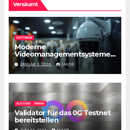
Versäumt
SOFTWARE
Moderne
Videomanagementsysteme
(VMS) – mehr als nur
JANUAR 3, 2026
JAKOB
Überwachungswerkzeuge
ALTCOINS
MINING
Validator für das 0G Testnet
bereitstellen