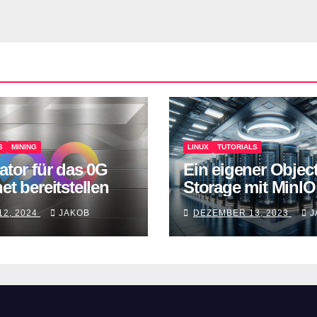
S
MINING
LINUX
TUTORIALS
ator für das 0G
Ein eigener Objec
et bereitstellen
Storage mit MinIO
12, 2024
JAKOB
DEZEMBER 13, 2023
J