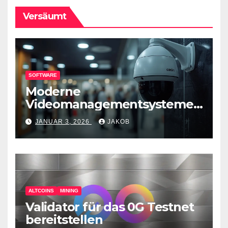
Versäumt
SOFTWARE
Moderne
Videomanagementsysteme
(VMS) – mehr als nur
JANUAR 3, 2026
JAKOB
Überwachungswerkzeuge
ALTCOINS
MINING
Validator für das 0G Testnet
bereitstellen