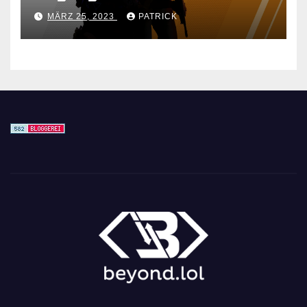
für den CS GO Nachfolger
MÄRZ 25, 2023
PATRICK