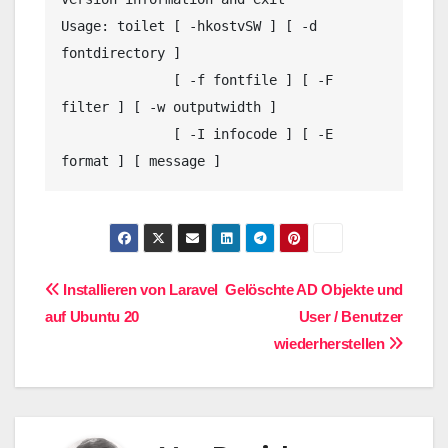
Usage: toilet [ -hkostvSW ] [ -d 
fontdirectory ]

              [ -f fontfile ] [ -F 
filter ] [ -w outputwidth ]

              [ -I infocode ] [ -E 
format ] [ message ]
Beitragsnavigation
Installieren von Laravel
Gelöschte AD Objekte und
auf Ubuntu 20
User / Benutzer
wiederherstellen