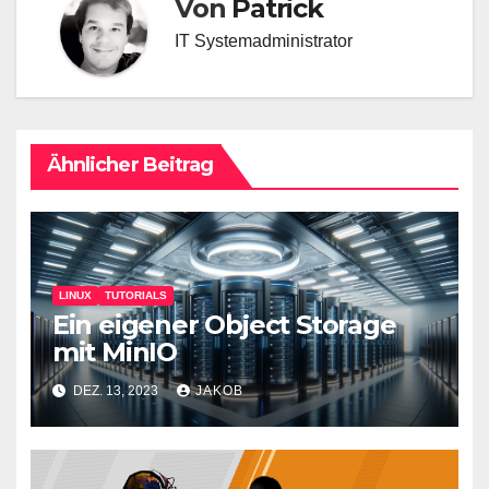
Von
Patrick
IT Systemadministrator
Ähnlicher Beitrag
LINUX
TUTORIALS
Ein eigener Object Storage
mit MinIO
DEZ. 13, 2023
JAKOB