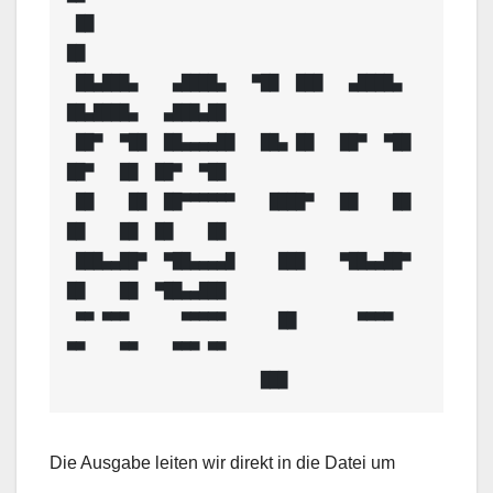
 ██                                                      
██

 ██▄███▄    ▄████▄   ▀██  ███   ▄████▄   
██▄████▄   ▄███▄██

 ██▀  ▀██  ██▄▄▄▄██   ██▄ ██   ██▀  ▀██  
██▀   ██  ██▀  ▀██

 ██    ██  ██▀▀▀▀▀▀    ████▀   ██    ██  
██    ██  ██    ██

 ███▄▄██▀  ▀██▄▄▄▄█     ███    ▀██▄▄██▀  
██    ██  ▀██▄▄███

 ▀▀ ▀▀▀      ▀▀▀▀▀      ██       ▀▀▀▀    
▀▀    ▀▀    ▀▀▀ ▀▀

Die Ausgabe leiten wir direkt in die Datei um