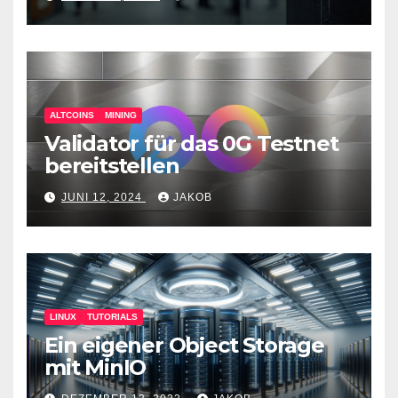
Überwachungswerkzeuge
ALTCOINS
MINING
Validator für das 0G Testnet
bereitstellen
JUNI 12, 2024
JAKOB
LINUX
TUTORIALS
Ein eigener Object Storage
mit MinIO