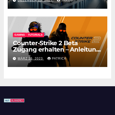
DEZEMBER 13, 2023
JAKOB
GAMING
TUTORIALS
Counter-Strike 2 Beta
Zugang erhalten – Anleitung
für den CS GO Nachfolger
MÄRZ 25, 2023
PATRICK