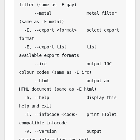
filter (same as -F gay)

      --metal              metal filter 
(same as -F metal)

  -E, --export <format>    select export 
format

  -E, --export list        list 
available export formats

      --irc                output IRC 
colour codes (same as -E irc)

      --html               output an 
HTML document (same as -E html)

  -h, --help               display this 
help and exit

  -I, --infocode <code>    print FIGlet-
compatible infocode

  -v, --version            output 
version information and exit
