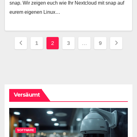
snap. Wir zeigen euch wie Ihr Nextcloud mit snap auf
eurem eigenen Linux…
Seitennummerierung
1
2
3
…
9
der
Beiträge
Versäumt
SOFTWARE