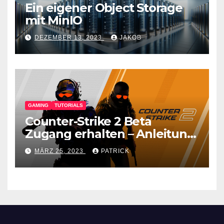
Ein eigener Object Storage
mit MinIO
DEZEMBER 13, 2023
JAKOB
GAMING
TUTORIALS
Counter-Strike 2 Beta
Zugang erhalten – Anleitung
für den CS GO Nachfolger
MÄRZ 25, 2023
PATRICK