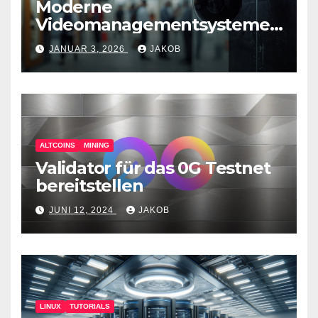
Moderne
Videomanagementsysteme
(VMS) – mehr als nur
JANUAR 3, 2026
JAKOB
Überwachungswerkzeuge
ALTCOINS
MINING
Validator für das 0G Testnet
bereitstellen
JUNI 12, 2024
JAKOB
LINUX
TUTORIALS