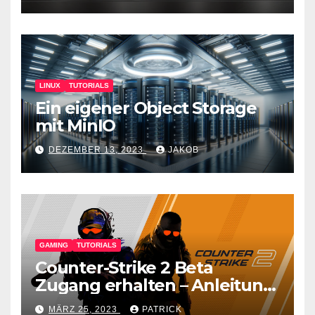
LINUX
TUTORIALS
Ein eigener Object Storage
mit MinIO
DEZEMBER 13, 2023
JAKOB
GAMING
TUTORIALS
Counter-Strike 2 Beta
Zugang erhalten – Anleitung
für den CS GO Nachfolger
MÄRZ 25, 2023
PATRICK