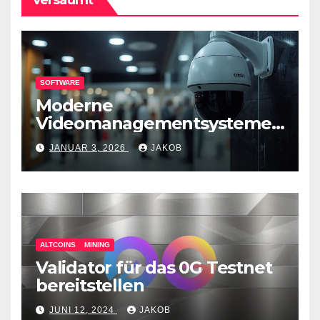
SOFTWARE
Moderne
Videomanagementsysteme
(VMS) – mehr als nur
JANUAR 3, 2026
JAKOB
Überwachungswerkzeuge
ALTCOINS
MINING
Validator für das 0G Testnet
bereitstellen
JUNI 12, 2024
JAKOB