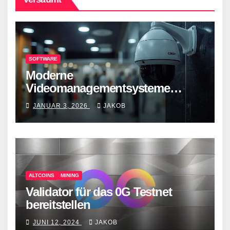
SOFTWARE
Moderne
Videomanagementsysteme
(VMS) – mehr als nur
JANUAR 3, 2026
JAKOB
Überwachungswerkzeuge
ALTCOINS
MINING
Validator für das 0G Testnet
bereitstellen
JUNI 12, 2024
JAKOB