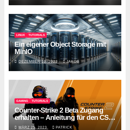
LINUX
TUTORIALS
Ein eigener Object Storage mit
MinIO
DEZEMBER 13, 2023
JAKOB
GAMING
TUTORIALS
Counter-Strike 2 Beta Zugang
erhalten – Anleitung für den CS
GO Nachfolger
MÄRZ 25, 2023
PATRICK