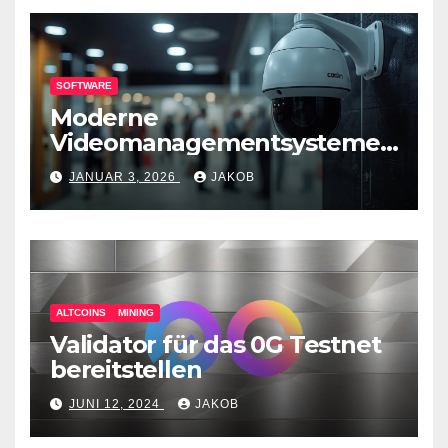
SOFTWARE
Moderne
Videomanagementsysteme
(VMS) – mehr als nur
JANUAR 3, 2026
JAKOB
Überwachungswerkzeuge
ALTCOINS
MINING
Validator für das 0G Testnet
bereitstellen
JUNI 12, 2024
JAKOB