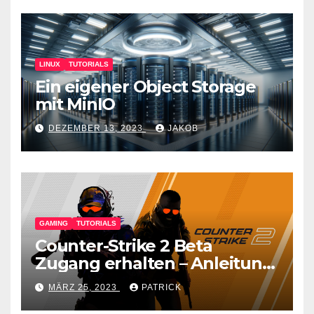
LINUX
TUTORIALS
Ein eigener Object Storage
mit MinIO
DEZEMBER 13, 2023
JAKOB
GAMING
TUTORIALS
Counter-Strike 2 Beta
Zugang erhalten – Anleitung
für den CS GO Nachfolger
MÄRZ 25, 2023
PATRICK