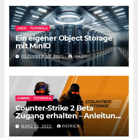
LINUX
TUTORIALS
Ein eigener Object Storage
mit MinIO
DEZEMBER 13, 2023
JAKOB
GAMING
TUTORIALS
Counter-Strike 2 Beta
Zugang erhalten – Anleitung
für den CS GO Nachfolger
MÄRZ 25, 2023
PATRICK