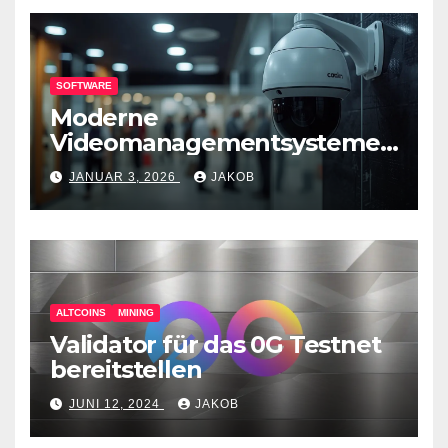
SOFTWARE
Moderne
Videomanagementsysteme
(VMS) – mehr als nur
JANUAR 3, 2026
JAKOB
Überwachungswerkzeuge
ALTCOINS
MINING
Validator für das 0G Testnet
bereitstellen
JUNI 12, 2024
JAKOB