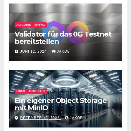
ALTCOINS
MINING
Validator für das 0G Testnet
bereitstellen
JUNI 12, 2024
JAKOB
LINUX
TUTORIALS
Ein eigener Object Storage
mit MinIO
DEZEMBER 13, 2023
JAKOB