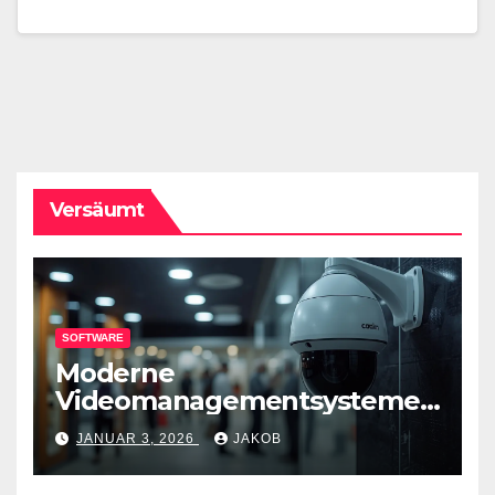
Versäumt
SOFTWARE
Moderne
Videomanagementsysteme
(VMS) – mehr als nur
JANUAR 3, 2026
JAKOB
Überwachungswerkzeuge