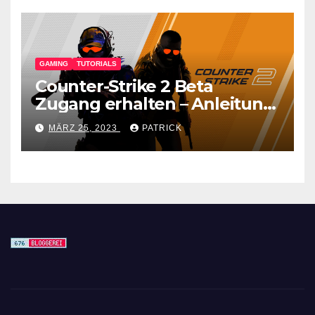
GAMING
TUTORIALS
Counter-Strike 2 Beta
Zugang erhalten – Anleitung
für den CS GO Nachfolger
MÄRZ 25, 2023
PATRICK