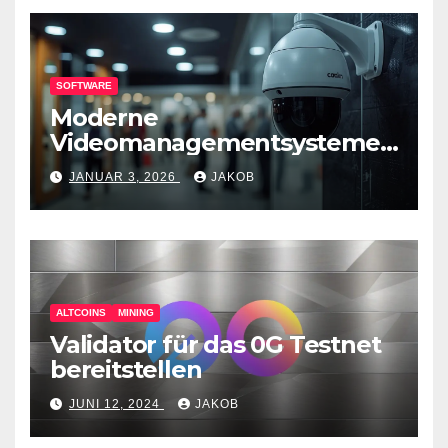
SOFTWARE
Moderne
Videomanagementsysteme
(VMS) – mehr als nur
JANUAR 3, 2026
JAKOB
Überwachungswerkzeuge
ALTCOINS
MINING
Validator für das 0G Testnet
bereitstellen
JUNI 12, 2024
JAKOB