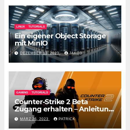
LINUX
TUTORIALS
Ein eigener Object Storage
mit MinIO
DEZEMBER 13, 2023
JAKOB
GAMING
TUTORIALS
Counter-Strike 2 Beta
Zugang erhalten – Anleitung
für den CS GO Nachfolger
MÄRZ 25, 2023
PATRICK