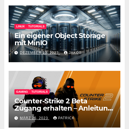
LINUX
TUTORIALS
Ein eigener Object Storage
mit MinIO
DEZEMBER 13, 2023
JAKOB
GAMING
TUTORIALS
Counter-Strike 2 Beta
Zugang erhalten – Anleitung
für den CS GO Nachfolger
MÄRZ 25, 2023
PATRICK