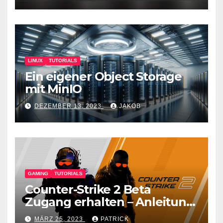
LINUX
TUTORIALS
Ein eigener Object Storage
mit MinIO
DEZEMBER 13, 2023
JAKOB
GAMING
TUTORIALS
Counter-Strike 2 Beta
Zugang erhalten – Anleitung
für den CS GO Nachfolger
MÄRZ 25, 2023
PATRICK