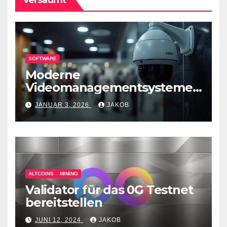
SOFTWARE
Moderne
Videomanagementsysteme
(VMS) – mehr als nur
JANUAR 3, 2026
JAKOB
Überwachungswerkzeuge
ALTCOINS
MINING
Validator für das 0G Testnet
bereitstellen
JUNI 12, 2024
JAKOB