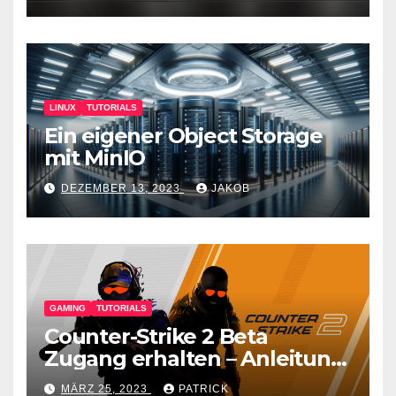
LINUX
TUTORIALS
Ein eigener Object Storage
mit MinIO
DEZEMBER 13, 2023
JAKOB
GAMING
TUTORIALS
Counter-Strike 2 Beta
Zugang erhalten – Anleitung
für den CS GO Nachfolger
MÄRZ 25, 2023
PATRICK