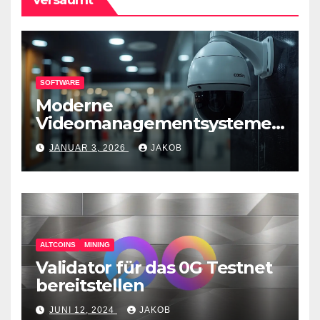
SOFTWARE
Moderne
Videomanagementsysteme
(VMS) – mehr als nur
JANUAR 3, 2026
JAKOB
Überwachungswerkzeuge
ALTCOINS
MINING
Validator für das 0G Testnet
bereitstellen
JUNI 12, 2024
JAKOB