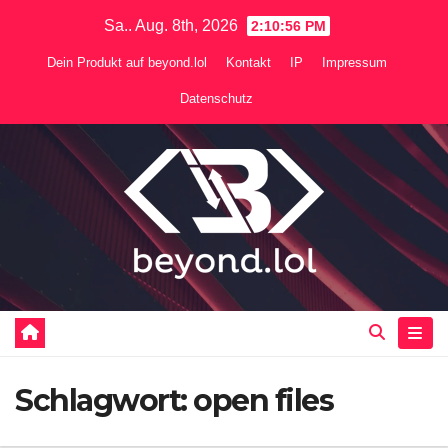
Zum
Sa.. Aug. 8th, 2026
2:10:56 PM
Inhalt
Dein Produkt auf beyond.lol
Kontakt
IP
Impressum
springen
Datenschutz
Schlagwort:
open files