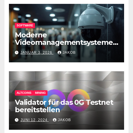
SOFTWARE
Moderne
Videomanagementsysteme
(VMS) – mehr als nur
JANUAR 3, 2026
JAKOB
Überwachungswerkzeuge
ALTCOINS
MINING
Validator für das 0G Testnet
bereitstellen
JUNI 12, 2024
JAKOB