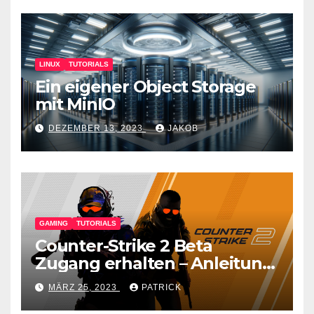
LINUX
TUTORIALS
Ein eigener Object Storage
mit MinIO
DEZEMBER 13, 2023
JAKOB
GAMING
TUTORIALS
Counter-Strike 2 Beta
Zugang erhalten – Anleitung
für den CS GO Nachfolger
MÄRZ 25, 2023
PATRICK