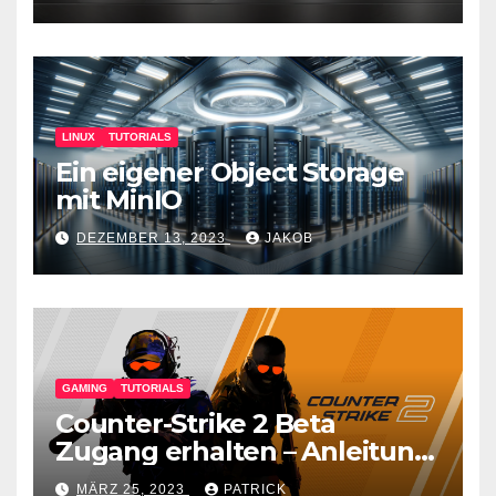
LINUX
TUTORIALS
Ein eigener Object Storage
mit MinIO
DEZEMBER 13, 2023
JAKOB
GAMING
TUTORIALS
Counter-Strike 2 Beta
Zugang erhalten – Anleitung
für den CS GO Nachfolger
MÄRZ 25, 2023
PATRICK