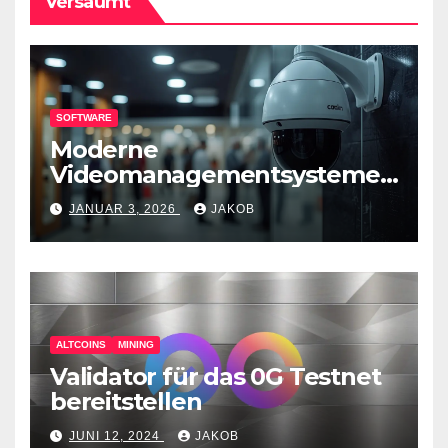
Versäumt
SOFTWARE
Moderne
Videomanagementsysteme
(VMS) – mehr als nur
JANUAR 3, 2026
JAKOB
Überwachungswerkzeuge
ALTCOINS
MINING
Validator für das 0G Testnet
bereitstellen
JUNI 12, 2024
JAKOB