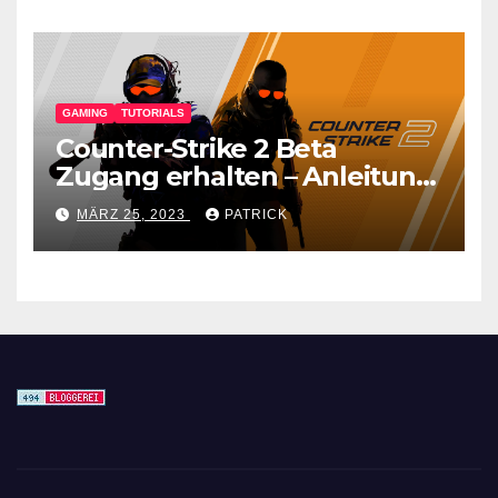
GAMING
TUTORIALS
Counter-Strike 2 Beta
Zugang erhalten – Anleitung
für den CS GO Nachfolger
MÄRZ 25, 2023
PATRICK