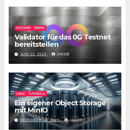
ALTCOINS
MINING
Validator für das 0G Testnet
bereitstellen
JUNI 12, 2024
JAKOB
LINUX
TUTORIALS
Ein eigener Object Storage
mit MinIO
DEZEMBER 13, 2023
JAKOB