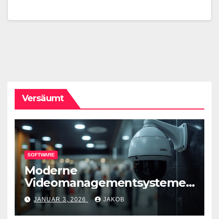
Versäumt
SOFTWARE
Moderne
Videomanagementsysteme
(VMS) – mehr als nur
JANUAR 3, 2026
JAKOB
Überwachungswerkzeuge